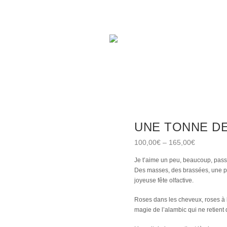
UNE TONNE DE
100,00
€
–
165,00
€
Je t’aime un peu, beaucoup, pass
Des masses, des brassées, une pr
joyeuse fête olfactive.
Roses dans les cheveux, roses à l
magie de l’alambic qui ne retien