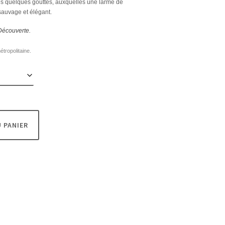
 ces quelques gouttes, auxquelles une larme de
sauvage et élégant.
Découverte.
étropolitaine.
 PANIER