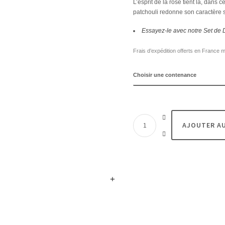
L’esprit de la rose tient là, dans
patchouli redonne son caractère 
Essayez-le avec notre Set de 
Frais d’expédition offerts en France m
Une
AJOUTER AU
Tonne
de
Roses
/
8
quantity
+