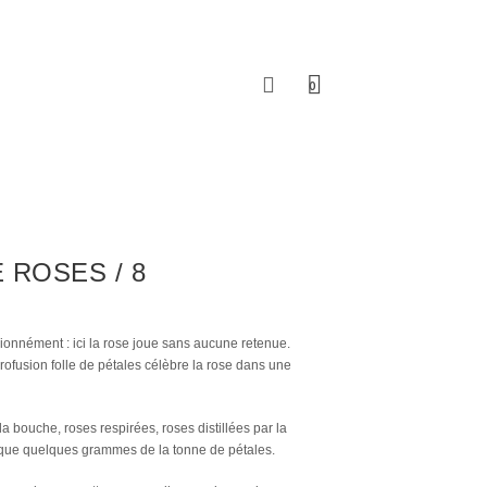
0
 ROSES / 8
ionnément : ici la rose joue sans aucune retenue.
ofusion folle de pétales célèbre la rose dans une
a bouche, roses respirées, roses distillées par la
t que quelques grammes de la tonne de pétales.