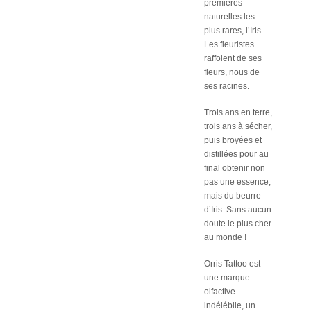
premières
naturelles les
plus rares, l’Iris.
Les fleuristes
raffolent de ses
fleurs, nous de
ses racines.
Trois ans en terre,
trois ans à sécher,
puis broyées et
distillées pour au
final obtenir non
pas une essence,
mais du beurre
d’Iris. Sans aucun
doute le plus cher
au monde !
Orris Tattoo est
une marque
olfactive
indélébile, un