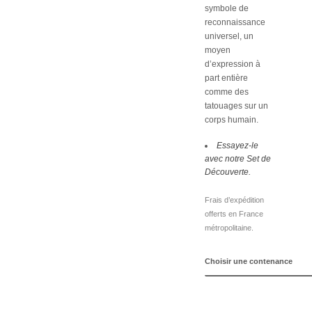
symbole de
reconnaissance
universel, un
moyen
d’expression à
part entière
comme des
tatouages sur un
corps humain.
Essayez-le
avec notre Set de
Découverte.
Frais d’expédition
offerts en France
métropolitaine.