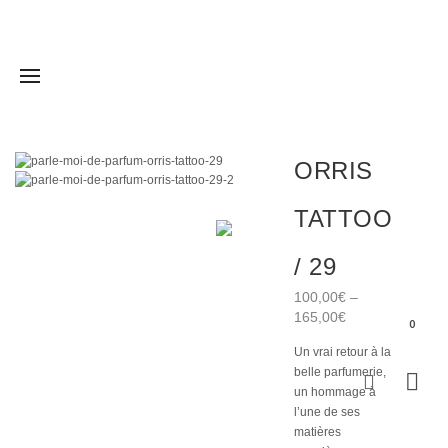
ORRIS
TATTOO
/ 29
100,00
€
–
165,00
€
0
Un vrai retour à la
belle parfumerie,
un hommage à
l’une de ses
matières